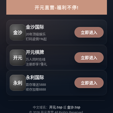
开元直营-福利不停!
金沙国际
金沙
立即进入
20年顶级娱乐
打码返佣1%起
开元棋牌
开元
立即进入
万人同时在线
注册即享7重礼
永利国际
永利
立即进入
首存壕送5888
续存加赠8888
中文域名：
开元.top
或
金沙.top
© 2026 开元直营 All Rights Reserved.